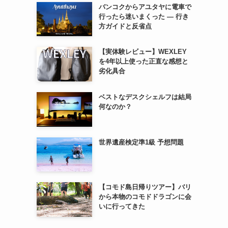
バンコクからアユタヤに電車で
行ったら迷いまくった — 行き
方ガイドと反省点
【実体験レビュー】WEXLEY
を4年以上使った正直な感想と
劣化具合
ベストなデスクシェルフは結局
何なのか？
世界遺産検定準1級 予想問題
【コモド島日帰りツアー】バリ
から本物のコモドドラゴンに会
いに行ってきた