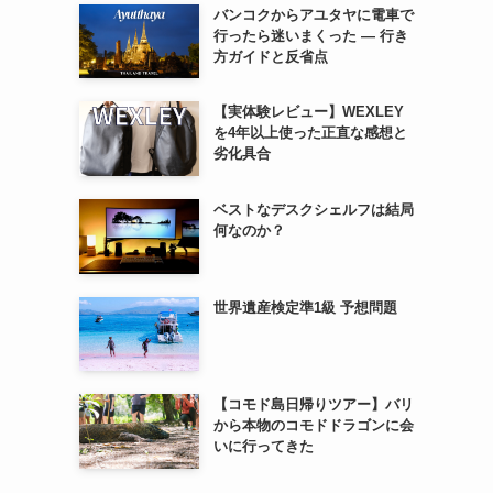
バンコクからアユタヤに電車で
行ったら迷いまくった — 行き
方ガイドと反省点
【実体験レビュー】WEXLEY
を4年以上使った正直な感想と
劣化具合
ベストなデスクシェルフは結局
何なのか？
世界遺産検定準1級 予想問題
【コモド島日帰りツアー】バリ
から本物のコモドドラゴンに会
いに行ってきた